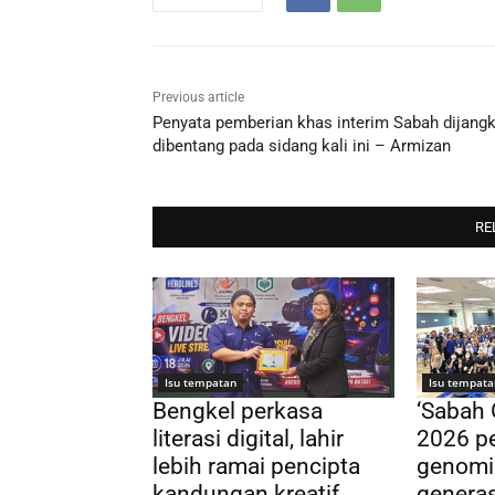
Previous article
Penyata pemberian khas interim Sabah dijang
dibentang pada sidang kali ini – Armizan
RE
Isu tempatan
Isu tempata
Bengkel perkasa
‘Sabah
literasi digital, lahir
2026 pe
lebih ramai pencipta
genomi
kandungan kreatif
genera