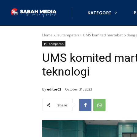
KATEGORI
P
Home
Isu tempatan
UMS komited martabat bidang s
Isu tempatan
UMS komited mart
teknologi
By
editor02
October 31, 2023
Share