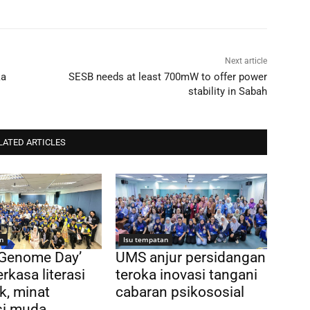
Next article
ka
SESB needs at least 700mW to offer power
stability in Sabah
LATED ARTICLES
n
Isu tempatan
 Genome Day’
UMS anjur persidangan
rkasa literasi
teroka inovasi tangani
k, minat
cabaran psikososial
si muda