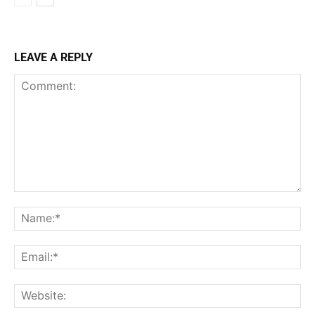
LEAVE A REPLY
Comment:
Na
Ema
Web