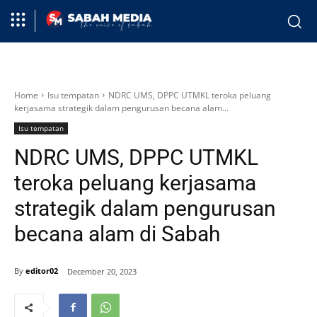
Home
Isu tempatan
NDRC UMS, DPPC UTMKL teroka peluang
kerjasama strategik dalam pengurusan becana alam...
Isu tempatan
NDRC UMS, DPPC UTMKL
teroka peluang kerjasama
strategik dalam pengurusan
becana alam di Sabah
By
editor02
December 20, 2023