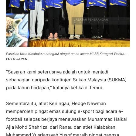
Pasukan Kota Kinabalu merangkul pingat emas acara MLBB Kategori Wanita. –
FOTO JAPEN
“Sasaran kami seterusnya adalah untuk menjadi
sebahagian daripada kontinjen Sukan Malaysia (SUKMA)
pada tahun hadapan,” katanya ketika di temui.
Sementara itu, atlet Keningau, Hedge Newman
memperoleh pingat emas sulung e-sport bagi acara e-
football selepas berjaya menewaskan Muhammad Haikal
Ajla Mohd Shahrizal dari Ranau dan atlet Kalabakan,
Muhammad Yusriansyah Yusof meraih pingat gangsa.