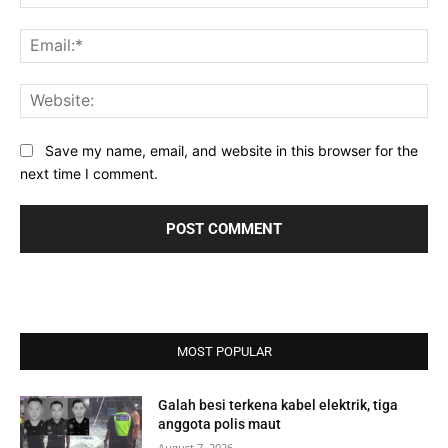
Ema
Web
Save my name, email, and website in this browser for the
next time I comment.
MOST POPULAR
Galah besi terkena kabel elektrik, tiga
anggota polis maut
August 7, 2026