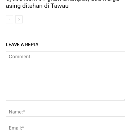
asing ditahan di Tawau
LEAVE A REPLY
Comment:
Na
Ema