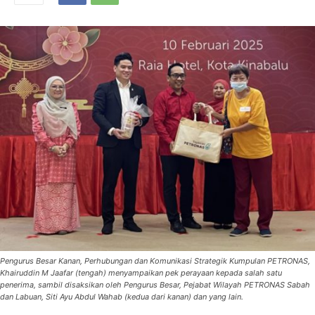
Pengurus Besar Kanan, Perhubungan dan Komunikasi Strategik Kumpulan PETRONAS,
Khairuddin M Jaafar (tengah) menyampaikan pek perayaan kepada salah satu
penerima, sambil disaksikan oleh Pengurus Besar, Pejabat Wilayah PETRONAS Sabah
dan Labuan, Siti Ayu Abdul Wahab (kedua dari kanan) dan yang lain.