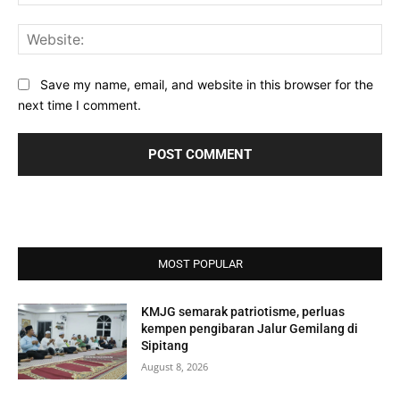
Web
Save my name, email, and website in this browser for the
next time I comment.
MOST POPULAR
KMJG semarak patriotisme, perluas
kempen pengibaran Jalur Gemilang di
Sipitang
August 8, 2026