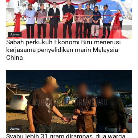
Utama
Sabah perkukuh Ekonomi Biru menerusi
kerjasama penyelidikan marin Malaysia-
China
Utama
Syabu lebih 31 gram dirampas, dua warga