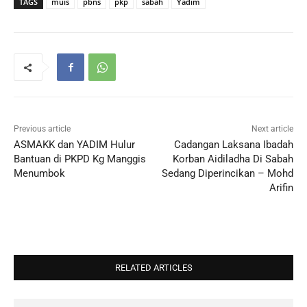
TAGS
muis
pbns
pkp
sabah
Yadim
Previous article
Next article
ASMAKK dan YADIM Hulur
Cadangan Laksana Ibadah
Bantuan di PKPD Kg Manggis
Korban Aidiladha Di Sabah
Menumbok
Sedang Diperincikan – Mohd
Arifin
RELATED ARTICLES