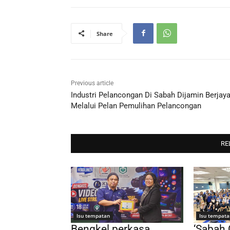
Share
Previous article
Industri Pelancongan Di Sabah Dijamin Berjay
Melalui Pelan Pemulihan Pelancongan
RE
Isu tempatan
Isu tempata
Bengkel perkasa
‘Sabah