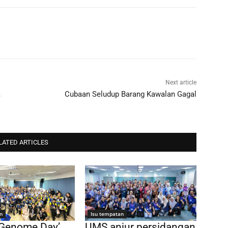
Next article
a
Cubaan Seludup Barang Kawalan Gagal
LATED ARTICLES
n
Isu tempatan
 Genome Day’
UMS anjur persidangan