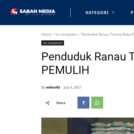
KATEGORI
P
Home
Isu tempatan
Penduduk Ranau Terima Bakul
Isu tempatan
Penduduk Ranau T
PEMULIH
By
editor03
July 6, 2021
Share