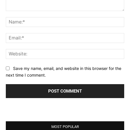
Comment:
Na
Ema
Web
Save my name, email, and website in this browser for the
next time I comment.
MOST POPULAR