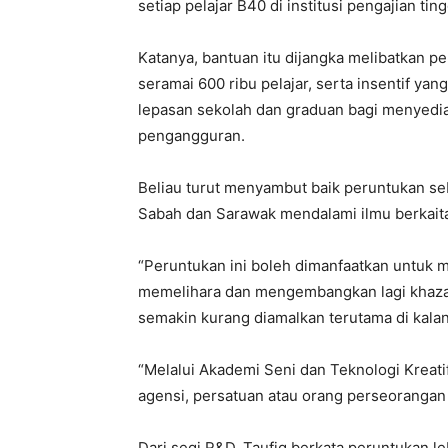
setiap pelajar B40 di institusi pengajian ting
Katanya, bantuan itu dijangka melibatkan 
seramai 600 ribu pelajar, serta insentif ya
lepasan sekolah dan graduan bagi menyedi
pengangguran.
Beliau turut menyambut baik peruntukan s
Sabah dan Sarawak mendalami ilmu berkait
“Peruntukan ini boleh dimanfaatkan untuk 
memelihara dan mengembangkan lagi khaza
semakin kurang diamalkan terutama di kala
“Melalui Akademi Seni dan Teknologi Krea
agensi, persatuan atau orang perseorangan 
Dari segi R&D, Taufiq berkata peruntukan l