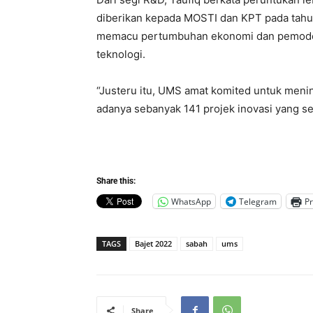
diberikan kepada MOSTI dan KPT pada tahu
memacu pertumbuhan ekonomi dan pemodena
teknologi.
“Justeru itu, UMS amat komited untuk mening
adanya sebanyak 141 projek inovasi yang se
Share this:
WhatsApp
Telegram
Pr
TAGS
Bajet 2022
sabah
ums
Share