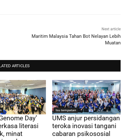
Next article
Maritim Malaysia Tahan Bot Nelayan Lebih
Muatan
LATED ARTICLES
n
Isu tempatan
 Genome Day’
UMS anjur persidangan
rkasa literasi
teroka inovasi tangani
k, minat
cabaran psikososial