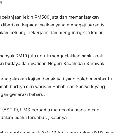
gi.
perbelanjaan lebih RM500 juta dan memanfaatkan
ng diberikan kepada majikan yang menggaji perantis
akan peluang pekerjaan dan mengurangkan kadar
ebanyak RM10 juta untuk menggalakkan anak-anak
an budaya dan warisan Negeri Sabah dan Sarawak.
menggalakkan kajian dan aktiviti yang boleh membantu
nah budaya dan warisan Sabah dan Sarawak yang
ngan generasi baharu.
tif (ASTiF), UMS bersedia membantu mana-mana
dalam usaha tersebut.”, katanya.
ebih tinggi sebanyak RM423 juta untuk tujuan R&D yang