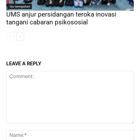
Isu tempatan
UMS anjur persidangan teroka inovasi
tangani cabaran psikososial
LEAVE A REPLY
Comment:
Na