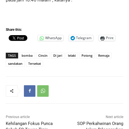
Share this:
WhatsApp
Telegram
Print
TAGS
bomba
Cincin
Di jari
lelaki
Potong
Remaja
sandakan
Tersekat
Previous article
Next article
Kehilangan Fokus Punca
SOP Perkahwinan Orang