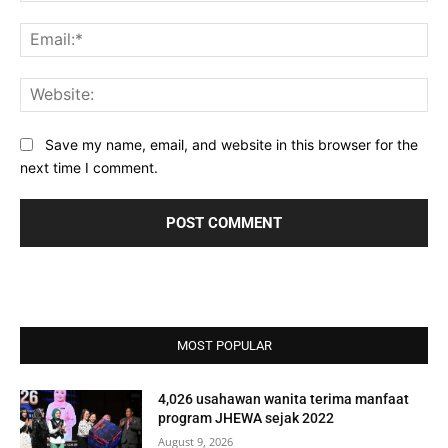
Ema
Web
Save my name, email, and website in this browser for the
next time I comment.
MOST POPULAR
4,026 usahawan wanita terima manfaat
program JHEWA sejak 2022
August 9, 2026