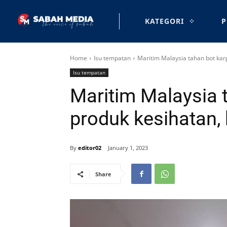
KATEGORI
P
Home
Isu tempatan
Maritim Malaysia tahan bot kar
Isu tempatan
Maritim Malaysia 
produk kesihatan,
By
editor02
January 1, 2023
Share