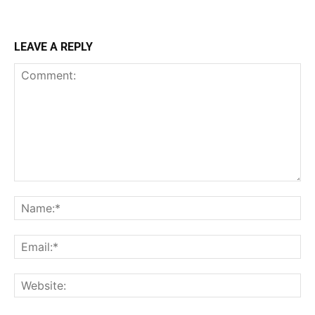
LEAVE A REPLY
Comment:
Na
Ema
Web