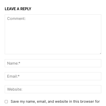
LEAVE A REPLY
C
N
o
a
m
m
E
m
e
m
e
:
a
n
W
*
i
t
e
l
:
b
Save my name, email, and website in this browser for
: