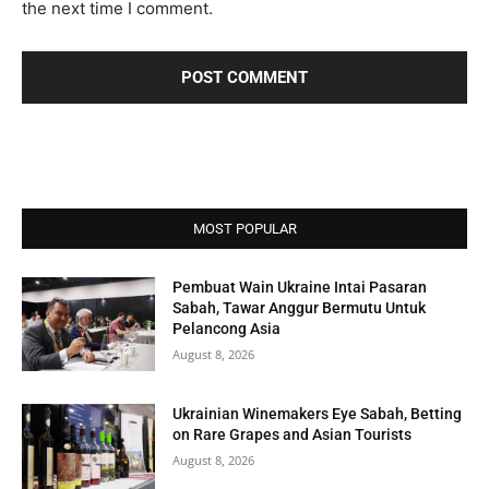
s
the next time I comment.
*
i
t
e
:
MOST POPULAR
Pembuat Wain Ukraine Intai Pasaran
Sabah, Tawar Anggur Bermutu Untuk
Pelancong Asia
August 8, 2026
Ukrainian Winemakers Eye Sabah, Betting
on Rare Grapes and Asian Tourists
August 8, 2026