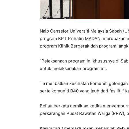
Naib Canselor Universiti Malaysia Sabah (U
program KPT Prihatin MADANI merupakan ini
program Klinik Bergerak dan program jangk
“Pelaksanaan program ini khususnya di S
untuk melaksanakan program ini.
“Ia melibatkan kesihatan komuniti golongan
serta komuniti B40 yang jauh dari fasiliti,” k
Beliau berkata demikian ketika menyempur
perkarangan Pusat Rawatan Warga (PRW), ba
Kasim turut memaklumkan, sebanyak RM3 j