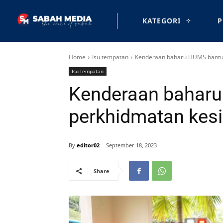
KATEGORI
P
Home
Isu tempatan
Kenderaan baharu HUMS bantu t
Isu tempatan
Kenderaan baharu
perkhidmatan kesi
By
editor02
September 18, 2023
Share