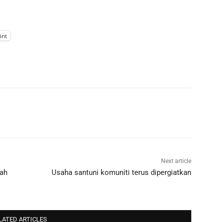
int
Next article
bah
Usaha santuni komuniti terus dipergiatkan
LATED ARTICLES