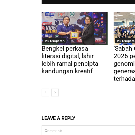
Isu tempatan
Isu tempata
Bengkel perkasa
‘Sabah
literasi digital, lahir
2026 pe
lebih ramai pencipta
genomi
kandungan kreatif
genera
terhada
LEAVE A REPLY