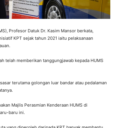
MS), Profesor Datuk Dr. Kasim Mansor berkata,
siatif KPT sejak tahun 2021 iaitu pelaksanaan
auan.
abah telah memberikan tanggungjawab kepada HUMS
 sasar terutama golongan luar bandar atau pedalaman
atanya.
nakan Majlis Perasmian Kenderaan HUMS di
ru-baru ini.
uta yang diperoleh daripada KPT banyak membantu