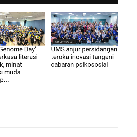
n
Isu tempatan
 Genome Day’
UMS anjur persidangan
rkasa literasi
teroka inovasi tangani
k, minat
cabaran psikososial
si muda
p...