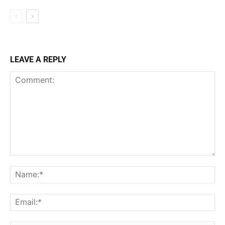
LEAVE A REPLY
Comment:
Na
Ema