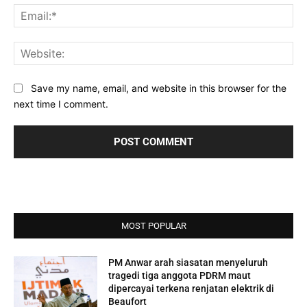
Ema
Web
Save my name, email, and website in this browser for the
next time I comment.
MOST POPULAR
PM Anwar arah siasatan menyeluruh
tragedi tiga anggota PDRM maut
dipercayai terkena renjatan elektrik di
Beaufort