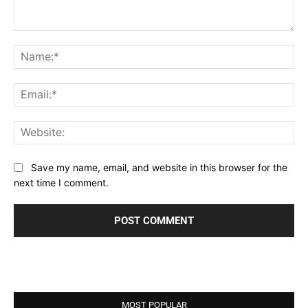
Comment:
Na
Ema
Web
Save my name, email, and website in this browser for the
next time I comment.
MOST POPULAR