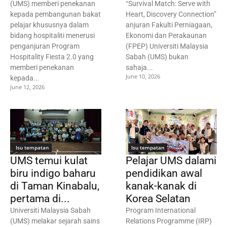
(UMS) memberi penekanan
“Survival Match: Serve with
kepada pembangunan bakat
Heart, Discovery Connection”
pelajar khususnya dalam
anjuran Fakulti Perniagaan,
bidang hospitaliti menerusi
Ekonomi dan Perakaunan
penganjuran Program
(FPEP) Universiti Malaysia
Hospitality Fiesta 2.0 yang
Sabah (UMS) bukan
memberi penekanan
sahaja...
June 10, 2026
kepada...
June 12, 2026
Isu tempatan
Isu tempatan
UMS temui kulat
Pelajar UMS dalami
biru indigo baharu
pendidikan awal
di Taman Kinabalu,
kanak-kanak di
pertama di...
Korea Selatan
Universiti Malaysia Sabah
Program International
(UMS) melakar sejarah sains
Relations Programme (IRP)