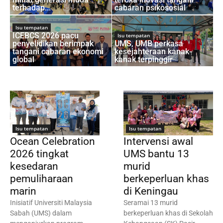
terhadap...
cabaran psikososial
Isu tempatan
ICEBCS 2026 pacu
Isu tempatan
penyelidikan berimpak
UMS, UMB perkasa
tangani cabaran ekonomi
kesejahteraan kanak-
global
kanak terpinggir
Isu tempatan
Isu tempatan
Ocean Celebration
Intervensi awal
2026 tingkat
UMS bantu 13
kesedaran
murid
pemuliharaan
berkeperluan khas
marin
di Keningau
Inisiatif Universiti Malaysia
Seramai 13 murid
Sabah (UMS) dalam
berkeperluan khas di Sekolah