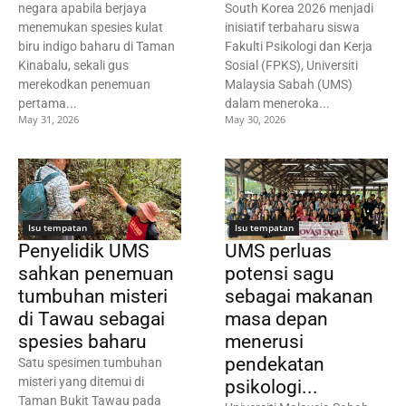
negara apabila berjaya
South Korea 2026 menjadi
menemukan spesies kulat
inisiatif terbaharu siswa
biru indigo baharu di Taman
Fakulti Psikologi dan Kerja
Kinabalu, sekali gus
Sosial (FPKS), Universiti
merekodkan penemuan
Malaysia Sabah (UMS)
pertama...
dalam meneroka...
May 31, 2026
May 30, 2026
Isu tempatan
Isu tempatan
Penyelidik UMS
UMS perluas
sahkan penemuan
potensi sagu
tumbuhan misteri
sebagai makanan
di Tawau sebagai
masa depan
spesies baharu
menerusi
pendekatan
Satu spesimen tumbuhan
misteri yang ditemui di
psikologi...
Taman Bukit Tawau pada