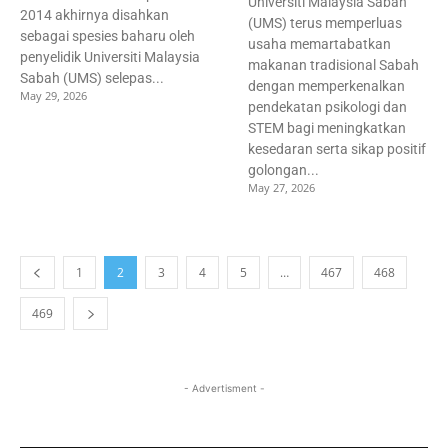
Universiti Malaysia Sabah
2014 akhirnya disahkan
(UMS) terus memperluas
sebagai spesies baharu oleh
usaha memartabatkan
penyelidik Universiti Malaysia
makanan tradisional Sabah
Sabah (UMS) selepas...
dengan memperkenalkan
May 29, 2026
pendekatan psikologi dan
STEM bagi meningkatkan
kesedaran serta sikap positif
golongan...
May 27, 2026
1
2
3
4
5
…
467
468
469
- Advertisment -