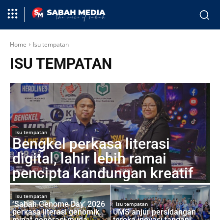
Home
Isu tempatan
ISU TEMPATAN
Isu tempatan
Bengkel perkasa literasi
digital, lahir lebih ramai
pencipta kandungan kreatif
Isu tempatan
‘Sabah Genome Day’ 2026
Isu tempatan
perkasa literasi genomik,
UMS anjur persidangan
minat generasi muda
teroka inovasi tangani