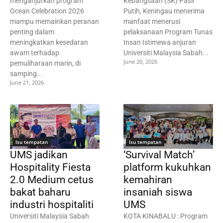
menganjurkan program
Kebangsaan (SK) Pasir
Ocean Celebration 2026
Putih, Keningau menerima
mampu memainkan peranan
manfaat menerusi
penting dalam
pelaksanaan Program Tunas
meningkatkan kesedaran
Insan Istimewa anjuran
awam terhadap
Universiti Malaysia Sabah...
June 20, 2026
pemuliharaan marin, di
samping...
June 21, 2026
Isu tempatan
Isu tempatan
UMS jadikan
‘Survival Match’
Hospitality Fiesta
platform kukuhkan
2.0 Medium cetus
kemahiran
bakat baharu
insaniah siswa
industri hospitaliti
UMS
Universiti Malaysia Sabah
KOTA KINABALU : Program