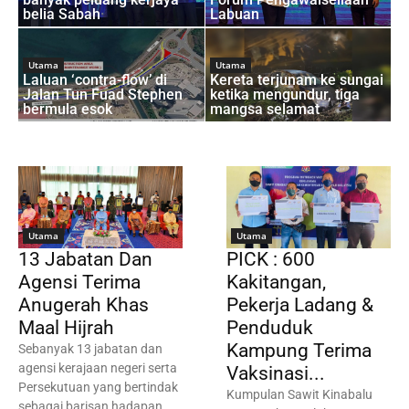
belia Sabah
Labuan
Utama
Utama
Laluan ‘contra-flow’ di
Kereta terjunam ke sungai
Jalan Tun Fuad Stephen
ketika mengundur, tiga
bermula esok
mangsa selamat
Utama
Utama
13 Jabatan Dan
PICK : 600
Agensi Terima
Kakitangan,
Anugerah Khas
Pekerja Ladang &
Maal Hijrah
Penduduk
Kampung Terima
Sebanyak 13 jabatan dan
agensi kerajaan negeri serta
Vaksinasi...
Persekutuan yang bertindak
Kumpulan Sawit Kinabalu
sebagai barisan hadapan