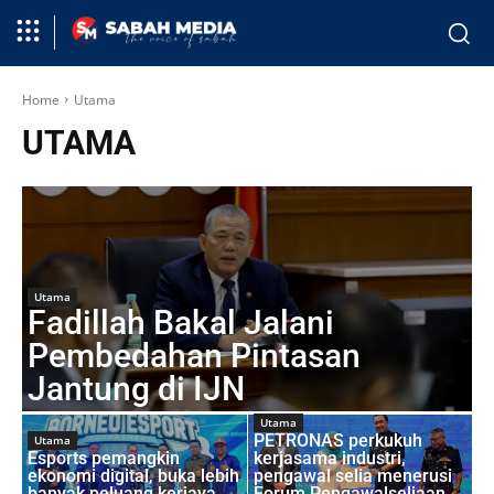
Home
Utama
UTAMA
Utama
Fadillah Bakal Jalani
Pembedahan Pintasan
Jantung di IJN
Utama
PETRONAS perkukuh
Utama
Esports pemangkin
kerjasama industri,
ekonomi digital, buka lebih
pengawal selia menerusi
banyak peluang kerjaya
Forum Pengawalseliaan