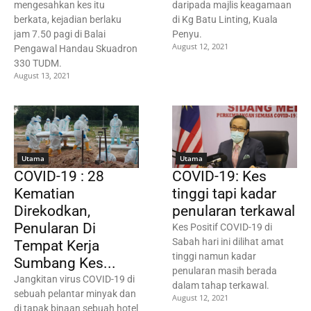
mengesahkan kes itu
daripada majlis keagamaan
berkata, kejadian berlaku
di Kg Batu Linting, Kuala
jam 7.50 pagi di Balai
Penyu.
August 12, 2021
Pengawal Handau Skuadron
330 TUDM.
August 13, 2021
Utama
Utama
COVID-19 : 28
COVID-19: Kes
Kematian
tinggi tapi kadar
Direkodkan,
penularan terkawal
Penularan Di
Kes Positif COVID-19 di
Sabah hari ini dilihat amat
Tempat Kerja
tinggi namun kadar
Sumbang Kes...
penularan masih berada
Jangkitan virus COVID-19 di
dalam tahap terkawal.
sebuah pelantar minyak dan
August 12, 2021
di tapak binaan sebuah hotel