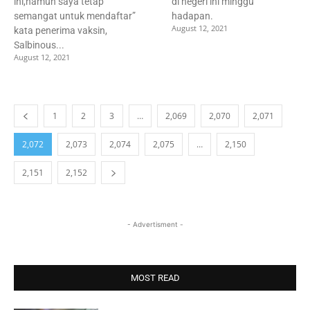
ini,namun saya tetap
di negeri ini minggu
semangat untuk mendaftar”
hadapan.
August 12, 2021
kata penerima vaksin,
Salbinous...
August 12, 2021
1
2
3
…
2,069
2,070
2,071
2,072
2,073
2,074
2,075
…
2,150
2,151
2,152
- Advertisment -
MOST READ