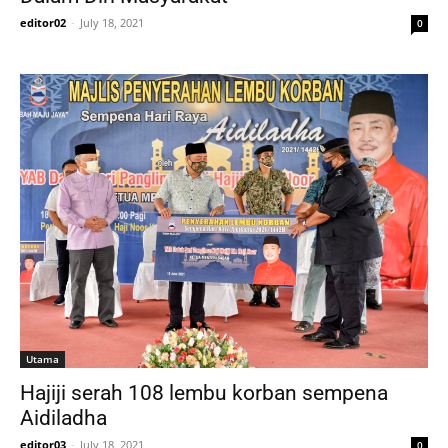
editor02
-
July 18, 2021
0
Utama
Hajiji serah 108 lembu korban sempena
Aidiladha
editor03
-
July 18, 2021
0