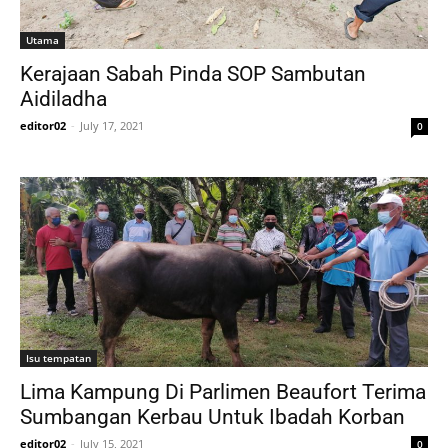
Utama
Kerajaan Sabah Pinda SOP Sambutan
Aidiladha
editor02
-
July 17, 2021
0
Isu tempatan
Lima Kampung Di Parlimen Beaufort Terima
Sumbangan Kerbau Untuk Ibadah Korban
editor02
-
July 15, 2021
0