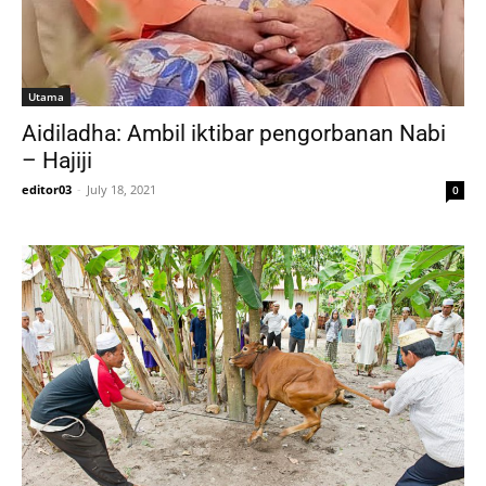
Utama
Aidiladha: Ambil iktibar pengorbanan Nabi
– Hajiji
editor03
-
July 18, 2021
0