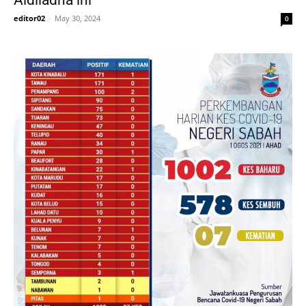
Aidiladha ini
editor02
-
May 30, 2024
0