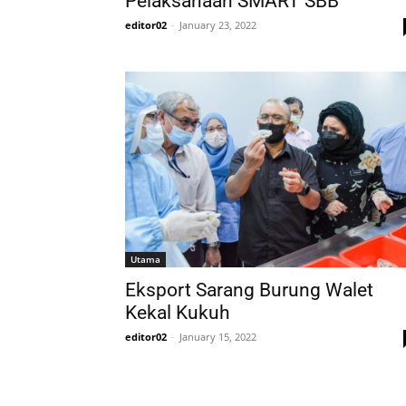
Pelaksanaan SMART SBB
editor02
-
January 23, 2022
Utama
Eksport Sarang Burung Walet
Kekal Kukuh
editor02
-
January 15, 2022