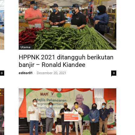
Utama
HPPNK 2021 ditangguh berikutan
banjir – Ronald Kiandee
editor01
-
December 20, 2021
0
0