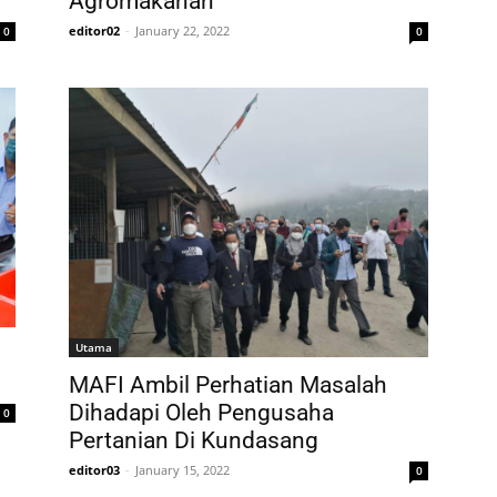
Agromakanan
editor02
-
January 22, 2022
0
0
Utama
MAFI Ambil Perhatian Masalah
Dihadapi Oleh Pengusaha
0
Pertanian Di Kundasang
editor03
-
January 15, 2022
0