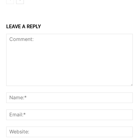
LEAVE A REPLY
Comment:
Na
Ema
Web