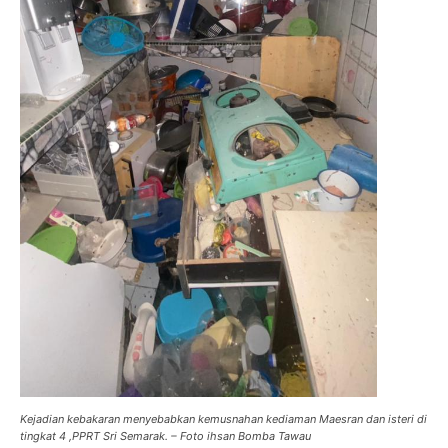
Kejadian kebakaran menyebabkan kemusnahan kediaman Maesran dan isteri di
tingkat 4 ,PPRT Sri Semarak. – Foto ihsan Bomba Tawau