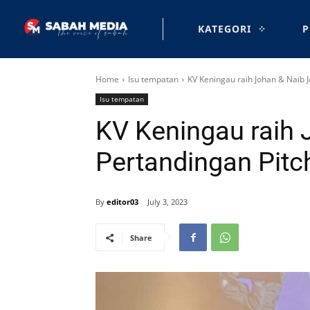
KATEGORI
P
Home
Isu tempatan
KV Keningau raih Johan & Naib 
Isu tempatan
KV Keningau raih 
Pertandingan Pit
By
editor03
July 3, 2023
Share