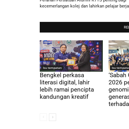
Peranan Persatuan Alumni KTYS penting bagi
kecemerlangan kolej dan lahirkan pelajar berj
RE
Isu tempatan
Isu tempata
Bengkel perkasa
‘Sabah
literasi digital, lahir
2026 pe
lebih ramai pencipta
genomi
kandungan kreatif
genera
terhada