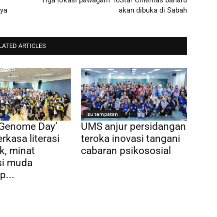
Tiga lokasi pawagam 10Star Cinemas baharu
aya
akan dibuka di Sabah
LATED ARTICLES
n
Isu tempatan
 Genome Day’
UMS anjur persidangan
rkasa literasi
teroka inovasi tangani
k, minat
cabaran psikososial
si muda
p...