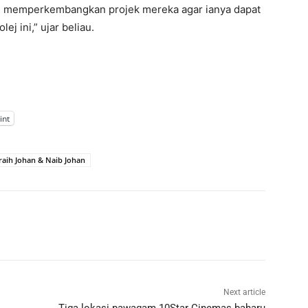
erus memperkembangkan projek mereka agar ianya dapat
j ini,” ujar beliau.
int
raih Johan & Naib Johan
Next article