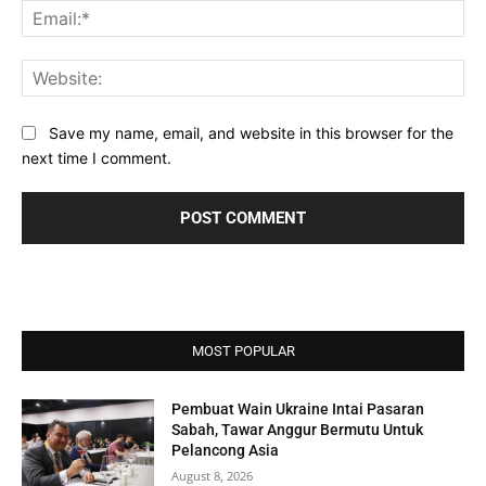
Ema
Web
Save my name, email, and website in this browser for the
next time I comment.
MOST POPULAR
Pembuat Wain Ukraine Intai Pasaran
Sabah, Tawar Anggur Bermutu Untuk
Pelancong Asia
August 8, 2026