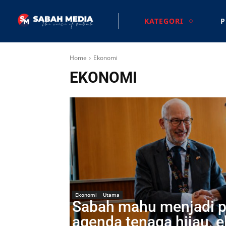
KATEGORI
P
Home
Ekonomi
EKONOMI
Ekonomi
Utama
Sabah mahu menjadi p
agenda tenaga hijau, e