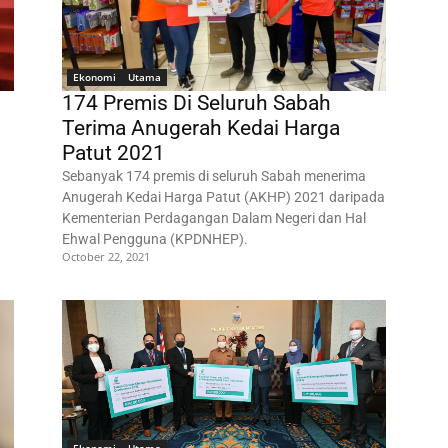
Ekonomi
Utama
174 Premis Di Seluruh Sabah
Terima Anugerah Kedai Harga
Patut 2021
Sebanyak 174 premis di seluruh Sabah menerima
Anugerah Kedai Harga Patut (AKHP) 2021 daripada
Kementerian Perdagangan Dalam Negeri dan Hal
Ehwal Pengguna (KPDNHEP).
October 22, 2021