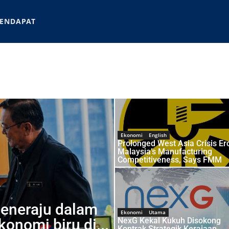
ENDAPAT
Ekonomi
English
Prolonged West Asia Crisis Er
Malaysia’s Manufacturing
Competitiveness, Says FMM
eneraju dalam
Ekonomi
Utama
konomi biru di...
NexG Kekal Kukuh Disokong
Kontrak Strategik Kerajaan