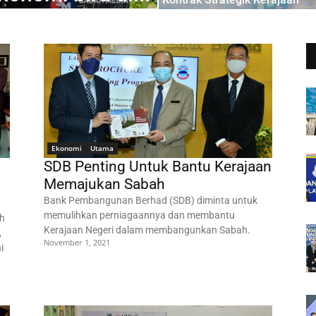
Ekonomi
Utama
SDB Penting Untuk Bantu Kerajaan
Memajukan Sabah
Bank Pembangunan Berhad (SDB) diminta untuk
memulihkan perniagaannya dan membantu
ah
Kerajaan Negeri dalam membangunkan Sabah.
,
November 1, 2021
i