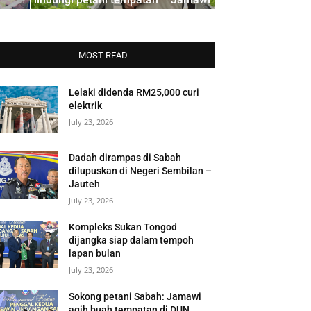
MOST READ
Lelaki didenda RM25,000 curi
elektrik
July 23, 2026
Dadah dirampas di Sabah
dilupuskan di Negeri Sembilan –
Jauteh
July 23, 2026
Kompleks Sukan Tongod
dijangka siap dalam tempoh
lapan bulan
July 23, 2026
Sokong petani Sabah: Jamawi
agih buah tempatan di DUN