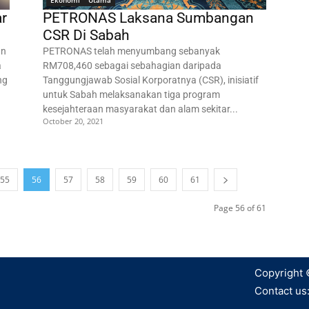
Ekonomi
Utama
ar
PETRONAS Laksana Sumbangan
CSR Di Sabah
an
PETRONAS telah menyumbang sebanyak
a
RM708,460 sebagai sebahagian daripada
ng
Tanggungjawab Sosial Korporatnya (CSR), inisiatif
untuk Sabah melaksanakan tiga program
kesejahteraan masyarakat dan alam sekitar...
October 20, 2021
55
56
57
58
59
60
61
Page 56 of 61
Copyright 
Contact us