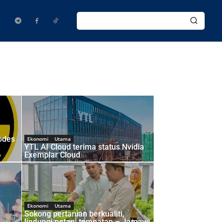
odes
Ekonomi
Utama
YTL AI Cloud terima status Nvidia
Exemplar Cloud
Ekonomi
Utama
Sokong pertanian berkualiti,
lindungi petani tempatan – Jamawi