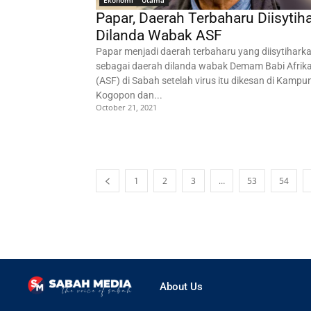
Ekonomi
Utama
Papar, Daerah Terbaharu Diisytih
Dilanda Wabak ASF
Papar menjadi daerah terbaharu yang diisytihark
sebagai daerah dilanda wabak Demam Babi Afrik
(ASF) di Sabah setelah virus itu dikesan di Kampu
Kogopon dan...
October 21, 2021
1
2
3
…
53
54
About Us