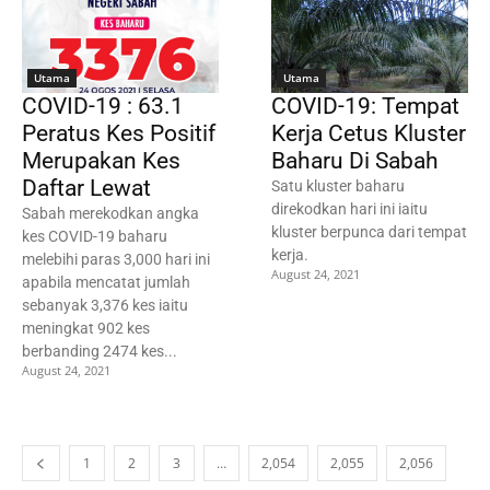
Utama
Utama
COVID-19 : 63.1
COVID-19: Tempat
Peratus Kes Positif
Kerja Cetus Kluster
Merupakan Kes
Baharu Di Sabah
Daftar Lewat
Satu kluster baharu
direkodkan hari ini iaitu
Sabah merekodkan angka
kluster berpunca dari tempat
kes COVID-19 baharu
kerja.
melebihi paras 3,000 hari ini
August 24, 2021
apabila mencatat jumlah
sebanyak 3,376 kes iaitu
meningkat 902 kes
berbanding 2474 kes...
August 24, 2021
1
2
3
…
2,054
2,055
2,056