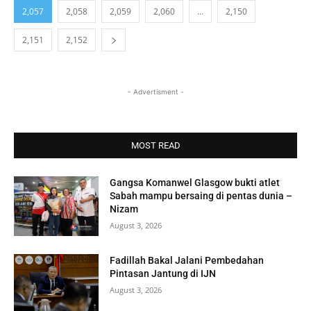
2,057
2,058
2,059
2,060
…
2,150
2,151
2,152
- Advertisment -
MOST READ
Gangsa Komanwel Glasgow bukti atlet
Sabah mampu bersaing di pentas dunia –
Nizam
August 3, 2026
Fadillah Bakal Jalani Pembedahan
Pintasan Jantung di IJN
August 3, 2026