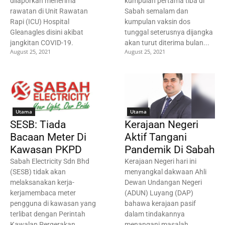
dilaporkan menerima
kumpulan pertama tiba di
rawatan di Unit Rawatan
Sabah semalam dan
Rapi (ICU) Hospital
kumpulan vaksin dos
Gleanagles disini akibat
tunggal seterusnya dijangka
jangkitan COVID-19.
akan turut diterima bulan...
August 25, 2021
August 25, 2021
Utama
Utama
SESB: Tiada
Kerajaan Negeri
Bacaan Meter Di
Aktif Tangani
Kawasan PKPD
Pandemik Di Sabah
Sabah Electricity Sdn Bhd
Kerajaan Negeri hari ini
(SESB) tidak akan
menyangkal dakwaan Ahli
melaksanakan kerja-
Dewan Undangan Negeri
kerjamembaca meter
(ADUN) Luyang (DAP)
pengguna di kawasan yang
bahawa kerajaan pasif
terlibat dengan Perintah
dalam tindakannya
Kawalan Pergerakan
menangani masalah