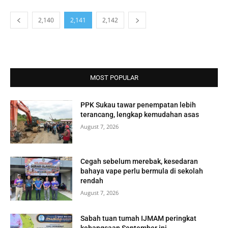
2,140
2,141
2,142
MOST POPULAR
PPK Sukau tawar penempatan lebih
terancang, lengkap kemudahan asas
August 7, 2026
Cegah sebelum merebak, kesedaran
bahaya vape perlu bermula di sekolah
rendah
August 7, 2026
Sabah tuan tumah IJMAM peringkat
kebangsaan September ini