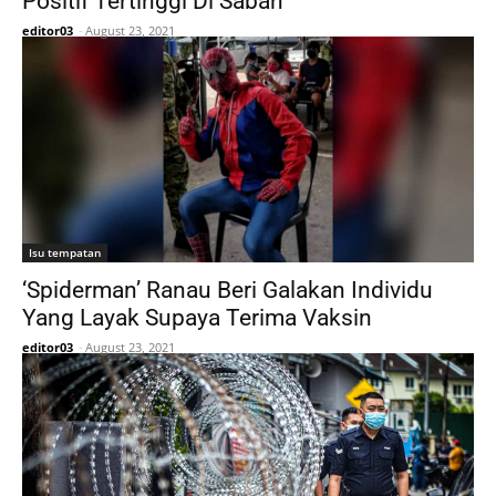
Positif Tertinggi Di Sabah
editor03
-
August 23, 2021
Isu tempatan
‘Spiderman’ Ranau Beri Galakan Individu
Yang Layak Supaya Terima Vaksin
editor03
-
August 23, 2021